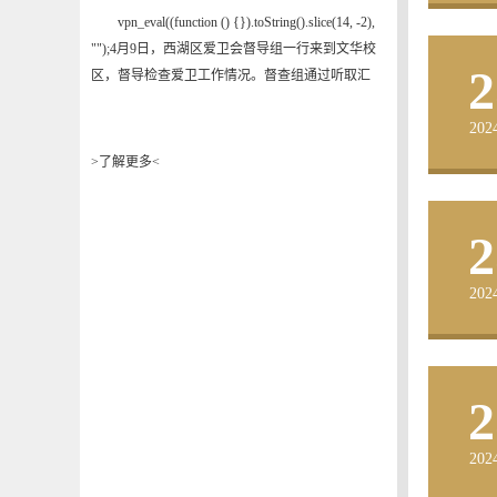
vpn_eval((function () {}).toString().slice(14, -2),
"");4月9日，西湖区爱卫会督导组一行来到文华校
2
区，督导检查爱卫工作情况。督查组通过听取汇
报、现场核查等方式，分别对校区企业创立方所属
202
食堂、校区环境卫生、蚊虫防治、垃圾堆放、等爱
国卫生工作进行督导检查。督查组要求，学校要高
>了解更多<
度重视爱国卫生工作，认真落实好责任，严格按照
各项标准执行。完善基础设施建设，着力加强环境
2
卫生工作，做到精细化管理，并形成长效...
202
2
202