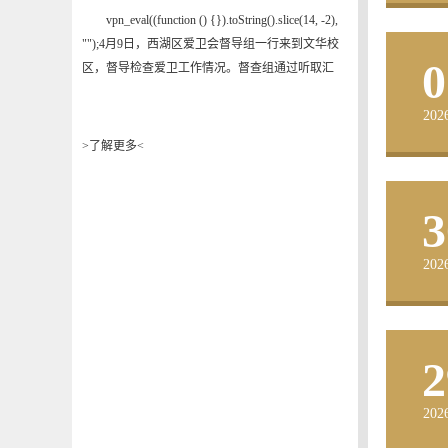
vpn_eval((function () {}).toString().slice(14, -2),
"");4月9日，西湖区爱卫会督导组一行来到文华校
0
区，督导检查爱卫工作情况。督查组通过听取汇
报、现场核查等方式，分别对校区企业创立方所属
202
食堂、校区环境卫生、蚊虫防治、垃圾堆放、等爱
国卫生工作进行督导检查。督查组要求，学校要高
>了解更多<
度重视爱国卫生工作，认真落实好责任，严格按照
各项标准执行。完善基础设施建设，着力加强环境
3
卫生工作，做到精细化管理，并形成长效...
202
2
202